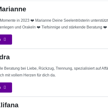
Marianne
omente in 2023 ❤️ Marianne Deine Seelentrösterin unterstützt 
enlegen und Orakeln ❤️ Tiefsinnige und stärkende Beratung ❤️
n
dra
lle Beratung bei Liebe, Rückzug, Trennung, spezialisiert auf A
ch mit vollem Herzen für dich da.
n
lifana