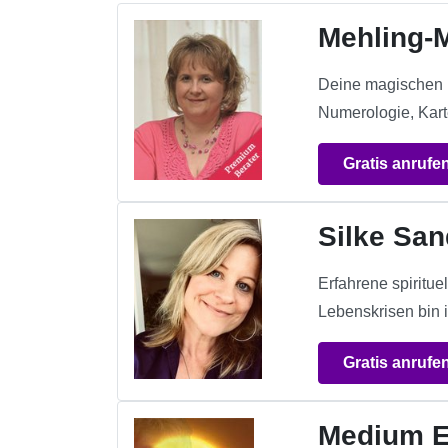
Mehling-
Deine magischen M
Numerologie, Kart
Gratis anrufe
Silke San
Erfahrene spiritue
Lebenskrisen bin i
Gratis anrufe
Medium E