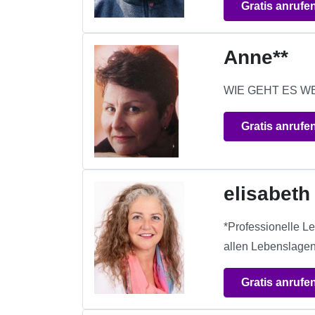
Gratis anrufe
Anne**
WIE GEHT ES WEIT
Gratis anrufe
elisabeth
*Professionelle L
allen Lebenslagen 
Gratis anrufe