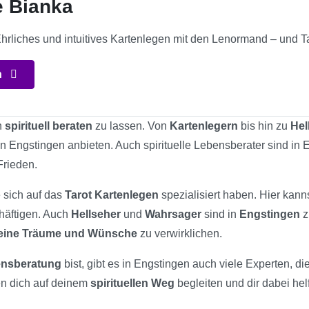
e Bianka
Ehrliches und intuitives Kartenlegen mit den Lenormand – und T
n
h
spirituell beraten
zu lassen. Von
Kartenlegern
bis hin zu
Hel
in Engstingen anbieten. Auch spirituelle Lebensberater sind in
Frieden.
e sich auf das
Tarot Kartenlegen
spezialisiert haben. Hier kann
chäftigen. Auch
Hellseher
und
Wahrsager
sind in
Engstingen
z
eine Träume und Wünsche
zu verwirklichen.
bensberatung
bist, gibt es in Engstingen auch viele Experten, d
en dich auf deinem
spirituellen Weg
begleiten und dir dabei he