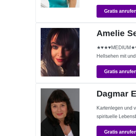
Gratis anrufe
Amelie S
★♥★♥MEDIUM★♥★♥S
Hellsehen mit und 
Gratis anrufe
Dagmar E
Kartenlegen und v
spirituelle Lebensb
Gratis anrufe