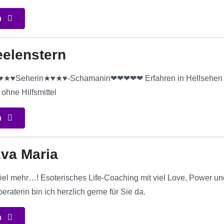
n
eelenstern
eherin★♥★♥-Schamanin❤❤❤❤❤ Erfahren in Hellsehen und
ohne Hilfsmittel
n
va Maria
iel mehr…! Esoterisches Life-Coaching mit viel Love, Power un
eraterin bin ich herzlich gerne für Sie da.
n