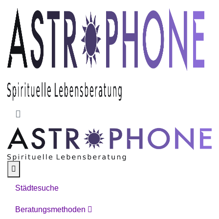
Skip to main content
Städtesuche
Beratungsmethoden