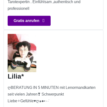
Tarotexpertin . Einfühlsam ,authentisch und
professionell
Gratis anrufen
Lilia*
ღBERATUNG IN 5 MINUTEN mit Lenormandkarten
seit vielen Jahren❣ Schwerpunkt
Liebe✧Gefühle♥ღ๑●•٠·˙