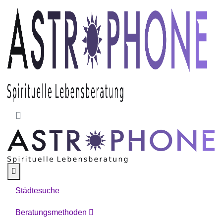
Skip to main content
Städtesuche
Beratungsmethoden