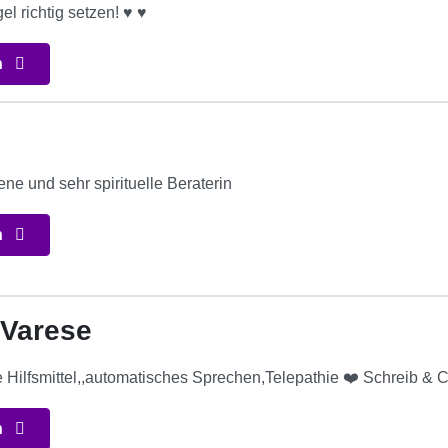
l richtig setzen! ♥ ♥
n
rene und sehr spirituelle Beraterin
n
 Varese
 Hilfsmittel,,automatisches Sprechen,Telepathie ❤️ Schreib 
n