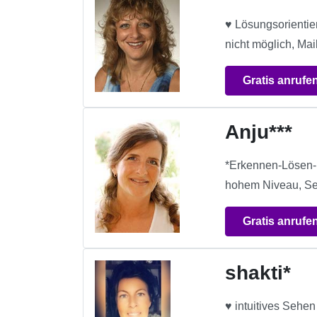
♥ Lösungsorientie
nicht möglich, Mai
Gratis anrufe
Anju***
*Erkennen-Lösen- 
hohem Niveau, Se
Gratis anrufe
shakti*
♥ intuitives Sehe