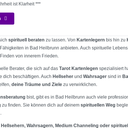
rheit ist Klarheit ***
n
 sich
spirituell beraten
zu lassen. Von
Kartenlegern
bis hin zu
e Fähigkeiten in Bad Heilbrunn anbieten. Auch spirituelle Leben
 Finden von innerem Frieden.
elle Berater, die sich auf das
Tarot Kartenlegen
spezialisiert 
ie dich beschäftigen. Auch
Hellseher
und
Wahrsager
sind in
Ba
elfen,
deine Träume und Ziele
zu verwirklichen.
bensberatung
bist, gibt es in Bad Heilbrunn auch viele professio
 zu finden. Sie können dich auf deinem
spirituellen Weg
beglei
.
 Hellsehern, Wahrsagern, Medium Channeling oder spiritue