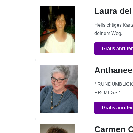
Laura de
Hellsichtiges Kar
deinem Weg.
Gratis anrufe
Anthanee
* RUNDUMBLICK 
PROZESS *
Gratis anrufe
Carmen O