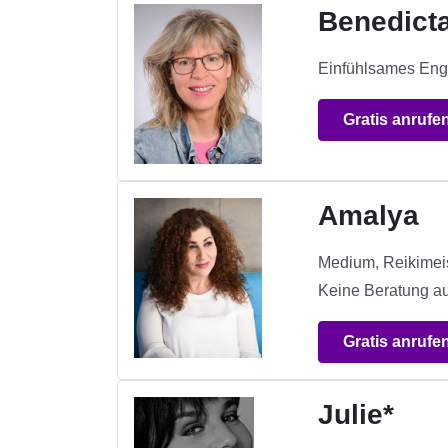
Benedict
Einfühlsames Engel
Gratis anrufe
Amalya
Medium, Reikimeis
Keine Beratung a
Gratis anrufe
Julie*