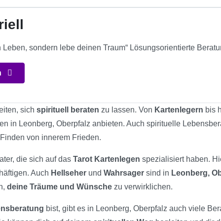
iell
n Leben, sondern lebe deinen Traum“ Lösungsorientierte Beratu
n
eiten, sich
spirituell beraten
zu lassen. Von
Kartenlegern
bis 
iten in Leonberg, Oberpfalz anbieten. Auch spirituelle Lebensber
 Finden von innerem Frieden.
ater, die sich auf das
Tarot Kartenlegen
spezialisiert haben. H
chäftigen. Auch
Hellseher
und
Wahrsager
sind in
Leonberg, Ob
n,
deine Träume und Wünsche
zu verwirklichen.
bensberatung
bist, gibt es in Leonberg, Oberpfalz auch viele Ber