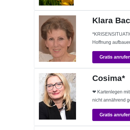
Klara Ba
*KRISENSITUATIO
Hoffnung aufbauen,
Gratis anrufe
Cosima*
❤ Kartenlegen mit 
nicht annährend 
Gratis anrufe