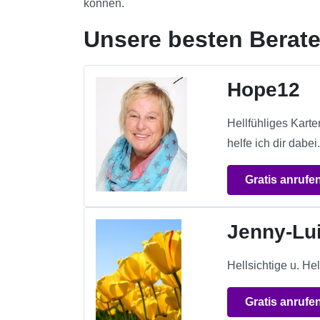
können.
Unsere besten Berate
Hope12
Hellfühliges Karte
helfe ich dir dabei
Gratis anrufe
Jenny-Lu
Hellsichtige u. He
Gratis anrufe