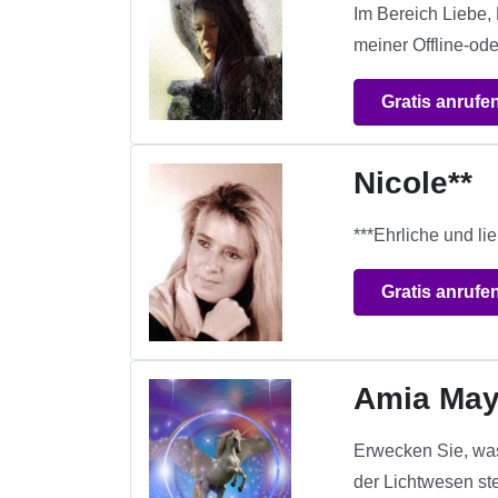
Im Bereich Liebe,
meiner Offline-ode
Gratis anrufe
Nicole**
***Ehrliche und l
Gratis anrufe
Amia May
Erwecken Sie, was
der Lichtwesen st