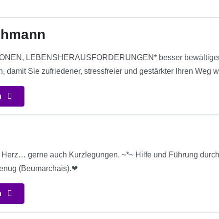
chmann
NEN, LEBENSHERAUSFORDERUNGEN* besser bewältigen! Mit 
 damit Sie zufriedener, stressfreier und gestärkter Ihren Weg 
n
Herz… gerne auch Kurzlegungen. ~*~ Hilfe und Führung durch die
genug (Beumarchais).❤
n