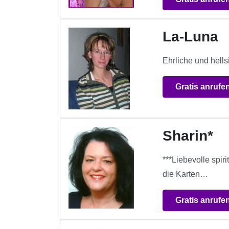
La-Luna
Ehrliche und hells
Gratis anrufe
Sharin*
***Liebevolle spi
die Karten…
Gratis anrufe