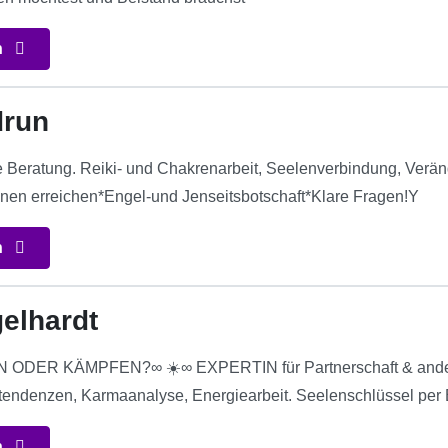
n
drun
he Beratung. Reiki- und Chakrenarbeit, Seelenverbindung, Ver
nen erreichen*Engel-und Jenseitsbotschaft*Klare Fragen!Y
n
gelhardt
ODER KÄMPFEN?∞ ☀️∞ EXPERTIN für Partnerschaft & andere 
ttendenzen, Karmaanalyse, Energiearbeit. Seelenschlüssel per 
n