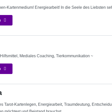
hen-Kartenmedium! Energiearbeit! In die Seele des Liebsten 
n
*
Hilfsmittel, Mediales Coaching, Tierkommunikation ~
n
a
ives Tarot-Kartenlegen, Energiearbeit, Traumdeutung, Entscheid
en möchtest und Beistand brauchst