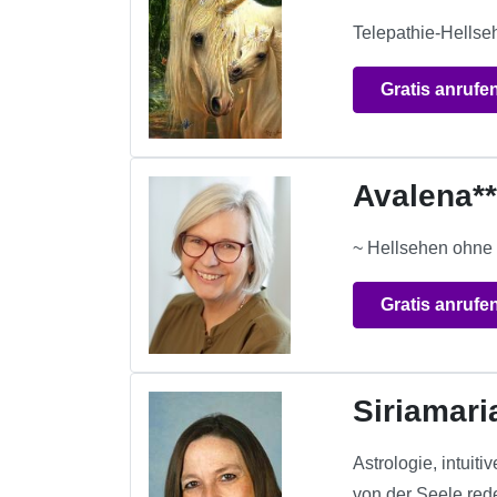
Telepathie-Hellse
Gratis anrufe
Avalena*
~ Hellsehen ohne 
Gratis anrufe
Siriamari
Astrologie, intuit
von der Seele red