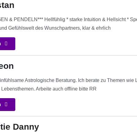
stan
 PENDELN*** Hellfühlig * starke Intuition & Hellsicht * Spezia
und Gefühlswelt des Wunschpartners, klar & ehrlich
n
eon
nfühlsame Astrologische Beratung. Ich berate zu Themen wie Li
n Lebensthemen. Arbeite auch offline bitte RR
n
tie Danny