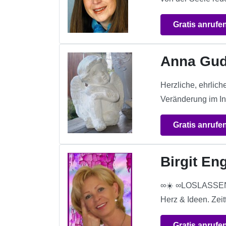
Gratis anrufe
Anna Gu
Herzliche, ehrlic
Veränderung im In
Gratis anrufe
Birgit En
∞☀️ ∞LOSLASSEN 
Herz & Ideen. Zei
Gratis anrufe