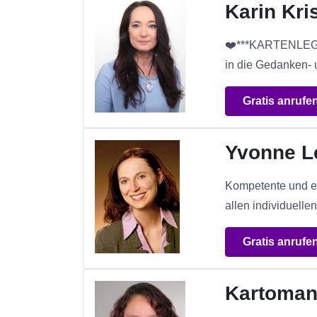
Karin Kri
❤️***KARTENLEGEN &
in die Gedanken- 
Gratis anrufe
Yvonne L
Kompetente und ei
allen individuelle
Gratis anrufe
Kartoman