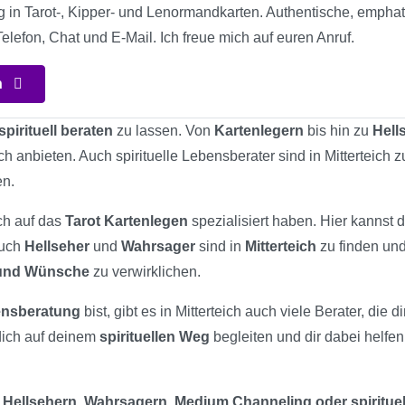
g in Tarot-, Kipper- und Lenormandkarten. Authentische, emphat
lefon, Chat und E-Mail. Ich freue mich auf euren Anruf.
n
spirituell beraten
zu lassen. Von
Kartenlegern
bis hin zu
Hell
ich anbieten. Auch spirituelle Lebensberater sind in Mitterteich
en.
ich auf das
Tarot Kartenlegen
spezialisiert haben. Hier kannst 
Auch
Hellseher
und
Wahrsager
sind in
Mitterteich
zu finden und
 und Wünsche
zu verwirklichen.
bensberatung
bist, gibt es in Mitterteich auch viele Berater, die
dich auf deinem
spirituellen Weg
begleiten und dir dabei helfe
 Hellsehern, Wahrsagern, Medium Channeling oder spiritue