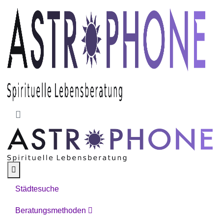
Skip to main content
Städtesuche
Beratungsmethoden