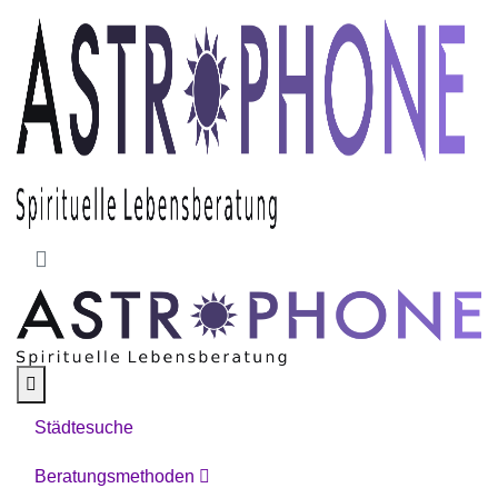
Skip to main content
Städtesuche
Beratungsmethoden