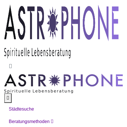
Skip to main content
Städtesuche
Beratungsmethoden