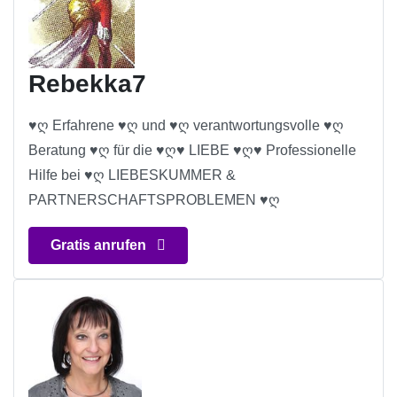
Rebekka7
♥ღ Erfahrene ♥ღ und ♥ღ verantwortungsvolle ♥ღ
Beratung ♥ღ für die ♥ღ♥ LIEBE ♥ღ♥ Professionelle
Hilfe bei ♥ღ LIEBESKUMMER &
PARTNERSCHAFTSPROBLEMEN ♥ღ
Gratis anrufen