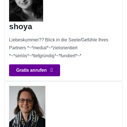
shoya
Liebeskummer?? Blick in die Seele/Gefühle Ihres
Partners *~*medial*~*zielorientiert
*~*seriös*~*tiefgründig*~*fundiert*~*
Gratis anrufen