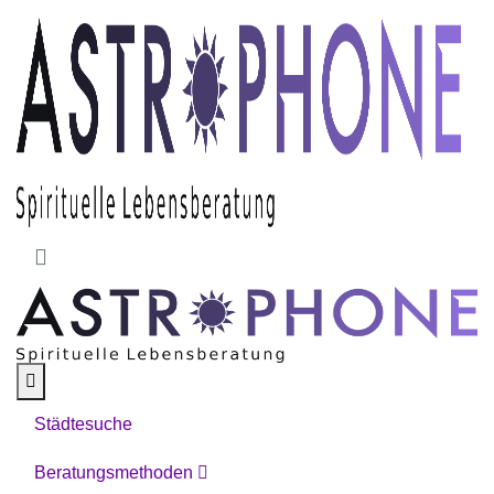
Skip to main content
Städtesuche
Beratungsmethoden