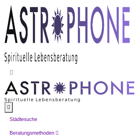
Skip to main content
Städtesuche
Beratungsmethoden