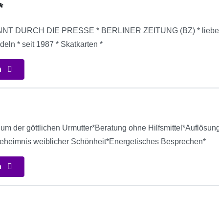
*
T DURCH DIE PRESSE * BERLINER ZEITUNG (BZ) * liebevolle
eln * seit 1987 * Skatkarten *
n
um der göttlichen Urmutter*Beratung ohne Hilfsmittel*Auflösung 
Geheimnis weiblicher Schönheit*Energetisches Besprechen*
n
5