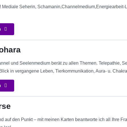
! Mediale Seherin, Schamanin,Channelmedium,Energiearbeit-Li
n
ohara
nnel und Seelenmedium berät zu allen Themen. Telepathie, S
 Blick in vergangene Leben, Tierkommunikation, Aura- u. Chakr
n
rse
und auf den Punkt – mit meinen Karten beantworte ich all Ihre F