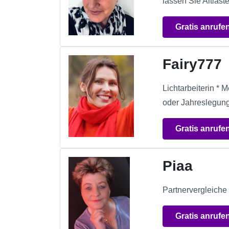
lassen Sie Altlaste
Gratis anrufe
Fairy777
Lichtarbeiterin * 
oder Jahreslegung
Gratis anrufe
Piaa
Partnervergleiche 
Gratis anrufe