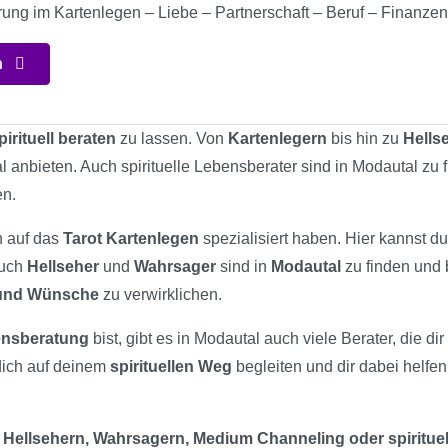
rung im Kartenlegen – Liebe – Partnerschaft – Beruf – Finanzen
n
pirituell beraten
zu lassen. Von
Kartenlegern
bis hin zu
Hells
l anbieten. Auch spirituelle Lebensberater sind in Modautal zu
en.
ch auf das
Tarot Kartenlegen
spezialisiert haben. Hier kannst d
Auch
Hellseher
und
Wahrsager
sind in
Modautal
zu finden und b
 und Wünsche
zu verwirklichen.
bensberatung
bist, gibt es in Modautal auch viele Berater, die d
dich auf deinem
spirituellen Weg
begleiten und dir dabei helfe
 Hellsehern, Wahrsagern, Medium Channeling oder spiritue