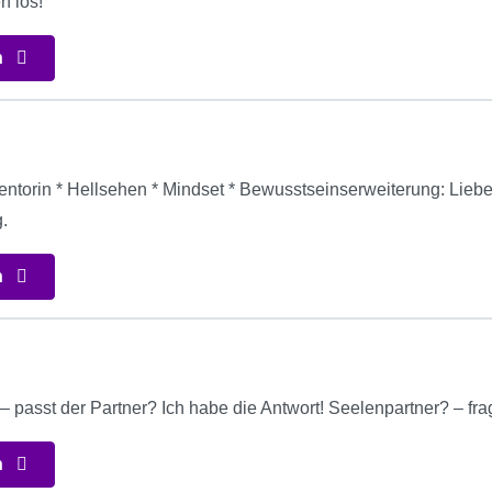
n los!
n
Mentorin * Hellsehen * Mindset * Bewusstseinserweiterung: Lieb
.
n
– passt der Partner? Ich habe die Antwort! Seelenpartner? – fra
n