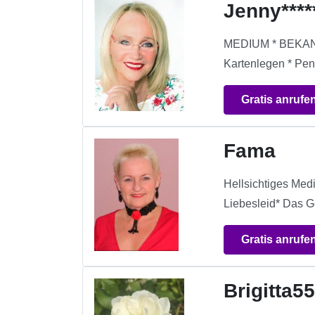
Jenny****
MEDIUM * BEKANN
Kartenlegen * Pend
Gratis anrufe
Fama
Hellsichtiges Medi
Liebesleid* Das 
Gratis anrufe
Brigitta5