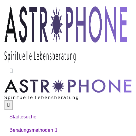
Skip to main content
Städtesuche
Beratungsmethoden