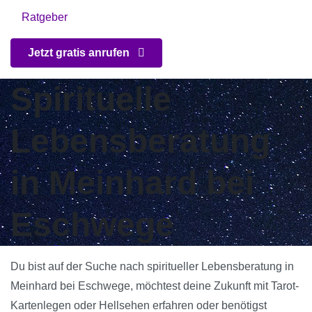
Ratgeber
Jetzt gratis anrufen
Spirituelle
Lebensberatung
in Meinhard bei
Eschwege
Du bist auf der Suche nach spiritueller Lebensberatung in
Meinhard bei Eschwege, möchtest deine Zukunft mit Tarot-
Kartenlegen oder Hellsehen erfahren oder benötigst