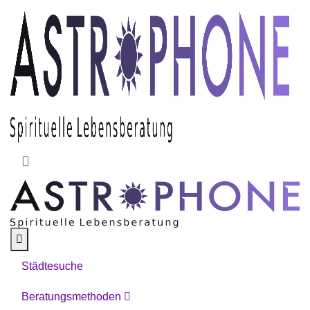
Skip to main content
Städtesuche
Beratungsmethoden