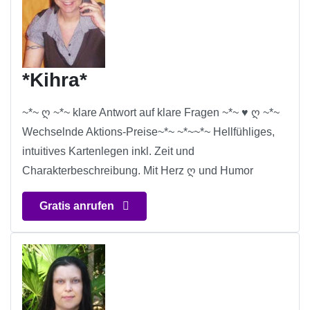
*Kihra*
~*~ ღ ~*~ klare Antwort auf klare Fragen ~*~ ♥ ღ ~*~
Wechselnde Aktions-Preise~*~ ~*~~*~ Hellfühliges,
intuitives Kartenlegen inkl. Zeit und
Charakterbeschreibung. Mit Herz ღ und Humor
Gratis anrufen