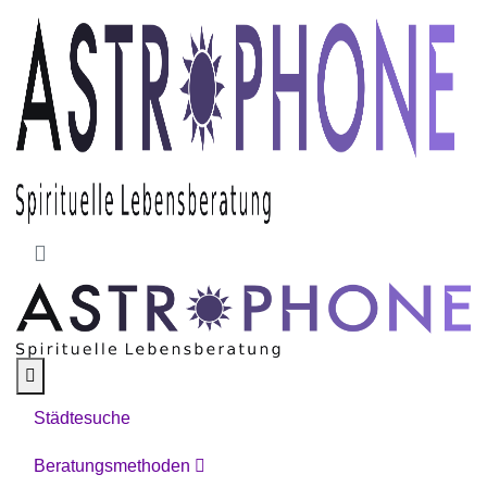
Skip to main content
Städtesuche
Beratungsmethoden