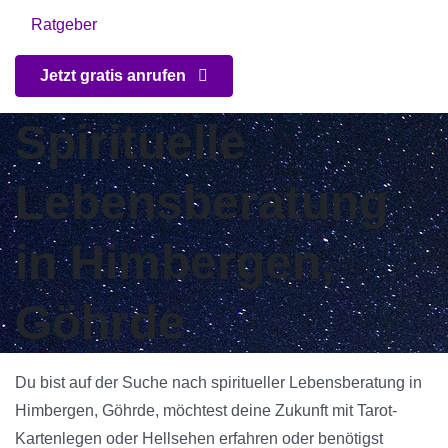
Ratgeber
Jetzt gratis anrufen
Spirituelle
Lebensberatung
in Himbergen,
Göhrde
Du bist auf der Suche nach spiritueller Lebensberatung in
Himbergen, Göhrde, möchtest deine Zukunft mit Tarot-
Kartenlegen oder Hellsehen erfahren oder benötigst