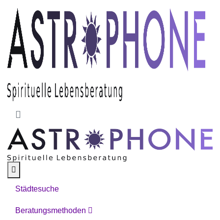
Skip to main content
Städtesuche
Beratungsmethoden