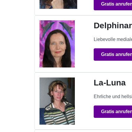
Gratis anrufe
Delphina
Liebevolle medial
Gratis anrufe
La-Luna
Ehrliche und hells
Gratis anrufe