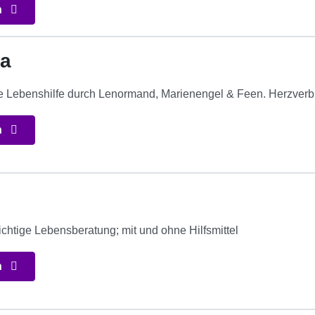
n
ra
e Lebenshilfe durch Lenormand, Marienengel & Feen. Herzverb
n
ichtige Lebensberatung; mit und ohne Hilfsmittel
n