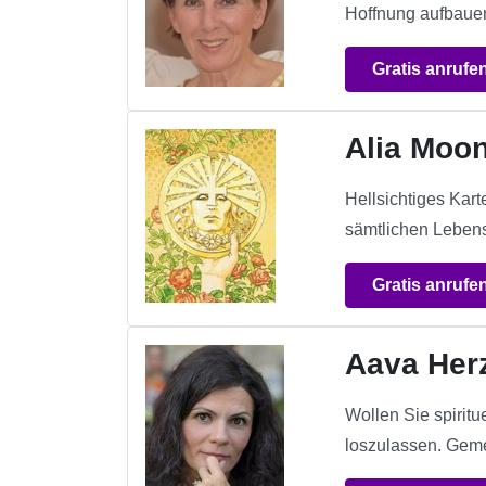
Hoffnung aufbauen,
Gratis anrufe
Alia Moo
Hellsichtiges Kar
sämtlichen Lebens
Gratis anrufe
Aava Her
Wollen Sie spiritu
loszulassen. Geme