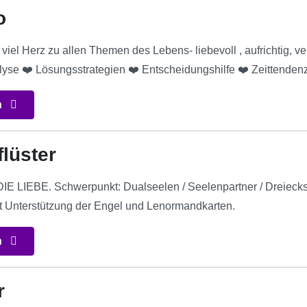
o
viel Herz zu allen Themen des Lebens- liebevoll , aufrichtig, 
lyse ❤️ Lösungsstrategien ❤️ Entscheidungshilfe ❤️ Zeittenden
n
lüster
LIEBE. Schwerpunkt: Dualseelen / Seelenpartner / Dreiecksbe
t Unterstützung der Engel und Lenormandkarten.
n
r