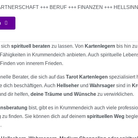
 PARTNERSCHAFT +++ BERUF +++ FINANZEN +++ HELLSI
n
, sich
spirituell beraten
zu lassen. Von
Kartenlegern
bis hin z
re Fähigkeiten in Krummendeich anbieten. Auch spirituelle Lebe
 Finden von innerem Frieden.
nelle Berater, die sich auf das
Tarot Kartenlegen
spezialisiert
ie dich beschäftigen. Auch
Hellseher
und
Wahrsager
sind in
Kr
und dir helfen,
deine Träume und Wünsche
zu verwirklichen.
bensberatung
bist, gibt es in Krummendeich auch viele profession
 zu finden. Sie können dich auf deinem
spirituellen Weg
begle
.