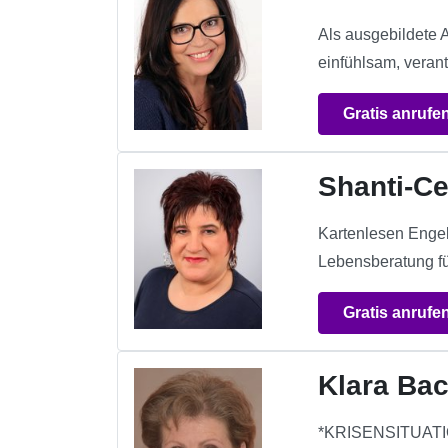
Als ausgebildete 
einfühlsam, verant
Gratis anrufe
Shanti-Ce
Kartenlesen Engel
Lebensberatung fü
Gratis anrufe
Klara Ba
*KRISENSITUATIO