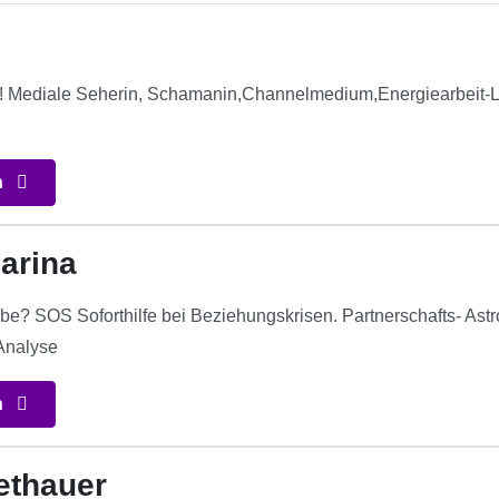
! Mediale Seherin, Schamanin,Channelmedium,Energiearbeit-Li
n
arina
be? SOS Soforthilfe bei Beziehungskrisen. Partnerschafts- Ast
Analyse
n
ethauer