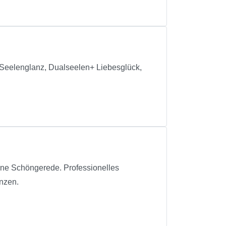
+Seelenglanz, Dualseelen+ Liebesglück,
hne Schöngerede. Professionelles
enzen.