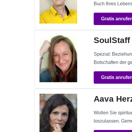
Buch Ihres Lebens
Gratis anrufe
SoulStaff 
Spezial: Beziehun
Botschaften der ge
Gratis anrufe
Aava Her
Wollen Sie spiritu
loszulassen. Geme