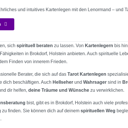
Ehrliches und intuitives Kartenlegen mit den Lenormand – und T
n
ten, sich
spirituell beraten
zu lassen. Von
Kartenlegern
bis hi
 Fähigkeiten in Brokdorf, Holstein anbieten. Auch spirituelle Leb
 dem Finden von innerem Frieden.
sionelle Berater, die sich auf das
Tarot Kartenlegen
spezialisi
ie dich beschäftigen. Auch
Hellseher
und
Wahrsager
sind in
Br
und dir helfen,
deine Träume und Wünsche
zu verwirklichen.
bensberatung
bist, gibt es in Brokdorf, Holstein auch viele profe
 zu finden. Sie können dich auf deinem
spirituellen Weg
begle
.