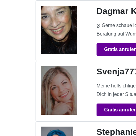
Dagmar K
ღ Gerne schaue ic
Beratung auf Wun
Gratis anrufe
Svenja77
Meine hellsichtig
Dich in jeder Situ
Gratis anrufe
Stephani