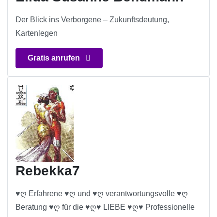
Der Blick ins Verborgene – Zukunftsdeutung,
Kartenlegen
Gratis anrufen
Rebekka7
♥ღ Erfahrene ♥ღ und ♥ღ verantwortungsvolle ♥ღ
Beratung ♥ღ für die ♥ღ♥ LIEBE ♥ღ♥ Professionelle