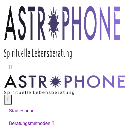
Skip to main content
Städtesuche
Beratungsmethoden