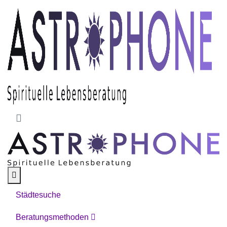
Skip to main content
Städtesuche
Beratungsmethoden