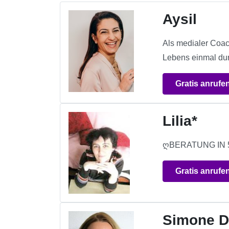
Aysil
Als medialer Coac
Lebens einmal dur
Gratis anrufe
Lilia*
Gratis anrufe
Simone D