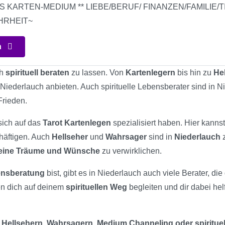
S KARTEN-MEDIUM ** LIEBE/BERUF/ FINANZEN/FAMILIE
HRHEIT~
n
ch
spirituell beraten
zu lassen. Von
Kartenlegern
bis hin zu
He
n Niederlauch anbieten. Auch spirituelle Lebensberater sind in 
Frieden.
 sich auf das
Tarot Kartenlegen
spezialisiert haben. Hier kanns
chäftigen. Auch
Hellseher
und
Wahrsager
sind in
Niederlauch
z
eine Träume und Wünsche
zu verwirklichen.
bensberatung
bist, gibt es in Niederlauch auch viele Berater, di
en dich auf deinem
spirituellen Weg
begleiten und dir dabei he
 Hellsehern, Wahrsagern, Medium Channeling oder spiritue