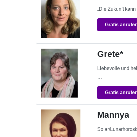
„Die Zukunft kann
Gratis anrufe
Grete*
Liebevolle und he
…
Gratis anrufe
Mannya
Solar/Lunarhorosk