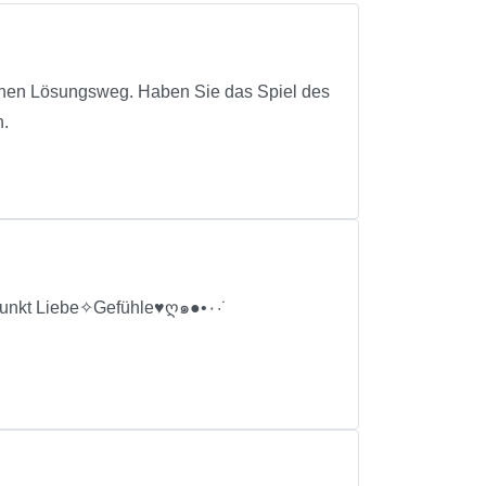
lichen Lösungsweg. Haben Sie das Spiel des
n.
ღBERATUNG IN 5 MINUTEN mit Lenormandkarten seit vielen Jahren❣ Schwerpunkt Liebe✧Gefühle♥ღ๑●•٠·˙