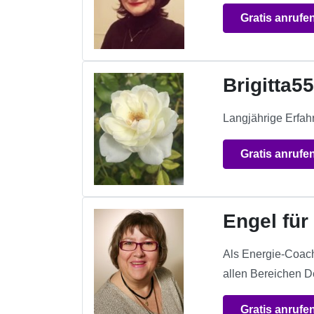
Gratis anrufe
Brigitta5
Langjährige Erfah
Gratis anrufe
Engel für
Als Energie-Coach
allen Bereichen D
Gratis anrufe