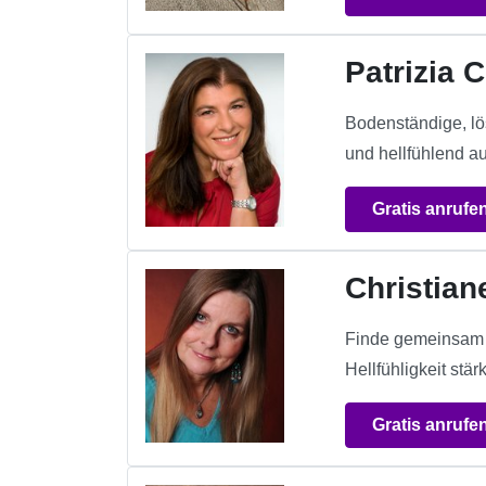
Patrizia C
Bodenständige, l
und hellfühlend au
Gratis anrufe
Christian
Finde gemeinsam m
Hellfühligkeit stä
Gratis anrufe