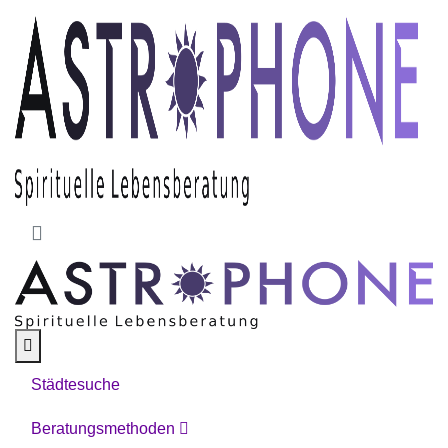
Skip to main content
Städtesuche
Beratungsmethoden