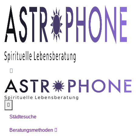
Skip to main content
Städtesuche
Beratungsmethoden