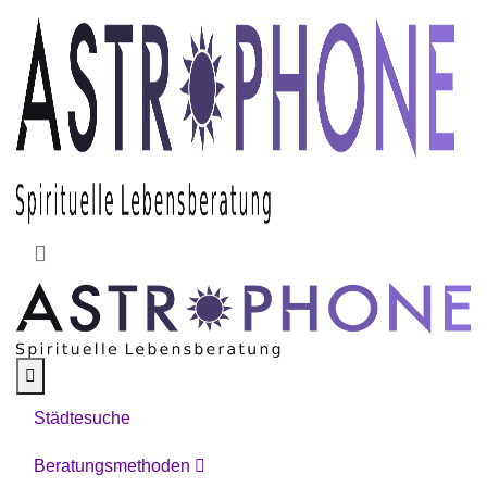
Skip to main content
Städtesuche
Beratungsmethoden