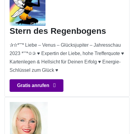
Stern des Regenbogens
✰✫*˜˜* Liebe – Venus – Glücksjupiter – Jahresschau
2023 *˜˜*✫✰ ♥ Expertin der Liebe, hohe Trefferquote ♥
Kartenlegen & Hellsicht für Deinen Erfolg ♥ Energie-
Schlüssel zum Glück ♥
Gratis anrufen