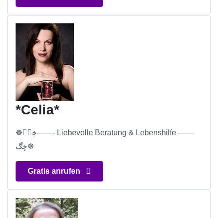
*Celia*
☸ڿڰۣ——- Liebevolle Beratung & Lebenshilfe ——
ڿڰ☸
Gratis anrufen