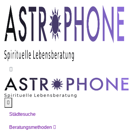
Skip to main content
Städtesuche
Beratungsmethoden