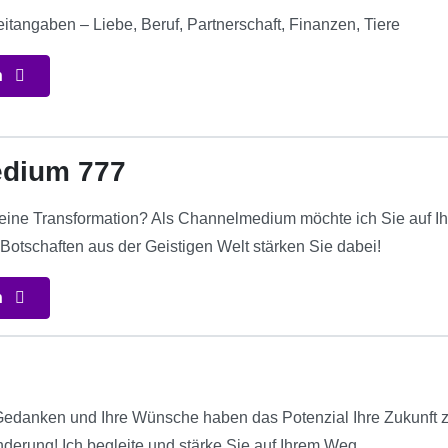
itangaben – Liebe, Beruf, Partnerschaft, Finanzen, Tiere
n
dium 777
ür eine Transformation? Als Channelmedium möchte ich Sie auf I
Botschaften aus der Geistigen Welt stärken Sie dabei!
n
 Gedanken und Ihre Wünsche haben das Potenzial Ihre Zukunft z
nderung! Ich begleite und stärke Sie auf Ihrem Weg.