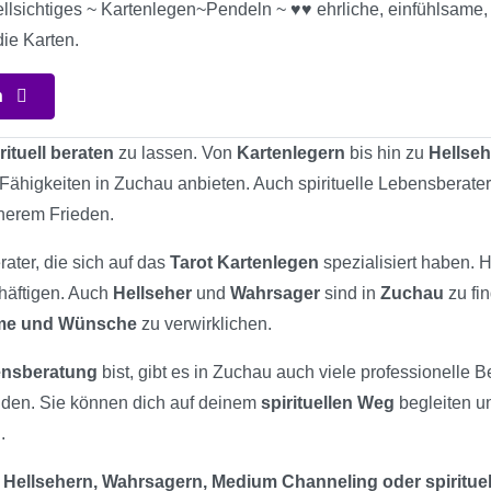
ellsichtiges ~ Kartenlegen~Pendeln ~ ♥♥ ehrliche, einfühlsame, 
die Karten.
n
rituell beraten
zu lassen. Von
Kartenlegern
bis hin zu
Hellse
e Fähigkeiten in Zuchau anbieten. Auch spirituelle Lebensberater
nerem Frieden.
rater, die sich auf das
Tarot Kartenlegen
spezialisiert haben. 
chäftigen. Auch
Hellseher
und
Wahrsager
sind in
Zuchau
zu fi
ume und Wünsche
zu verwirklichen.
bensberatung
bist, gibt es in Zuchau auch viele professionelle B
nden. Sie können dich auf deinem
spirituellen Weg
begleiten u
.
 Hellsehern, Wahrsagern, Medium Channeling oder spiritue