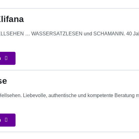
lifana
LSEHEN … WASSERSATZLESEN und SCHAMANIN. 40 Jahre Er
n
se
Hellsehen. Liebevolle, authentische und kompetente Beratung m
n