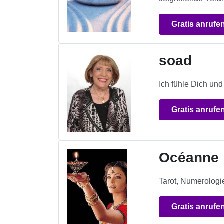
Gratis anrufe
soad
Ich fühle Dich un
Gratis anrufe
Océanne
Tarot, Numerologie
Gratis anrufe