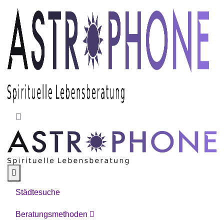
Skip to main content
Städtesuche
Beratungsmethoden