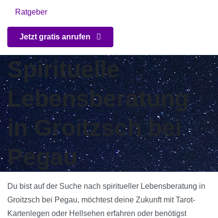
Ratgeber
Jetzt gratis anrufen
Spirituelle
Lebensberatung
in Groitzsch bei
Pegau
Du bist auf der Suche nach spiritueller Lebensberatung in
Groitzsch bei Pegau, möchtest deine Zukunft mit Tarot-
Kartenlegen oder Hellsehen erfahren oder benötigst