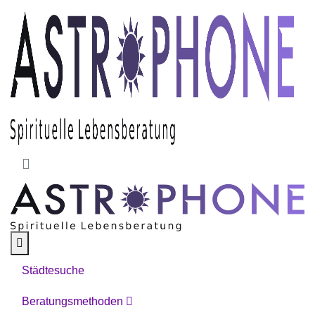
Skip to main content
Städtesuche
Beratungsmethoden