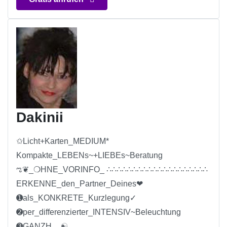
Dakinii
✩Licht+Karten_MEDIUM*
Kompakte_LEBENs~+LIEBEs~Beratung
ಌ❦_❍HNE_VORINFO_ ∴∴∴∴∴∴∴∴∴∴∴∴∴∴∴∴∴∴∴∴
ERKENNE_den_Partner_Deines❤
➊als_KONKRETE_Kurzlegung✓
➋per_differenzierter_INTENSIV~Beleuchtung
➌GANZH__☯