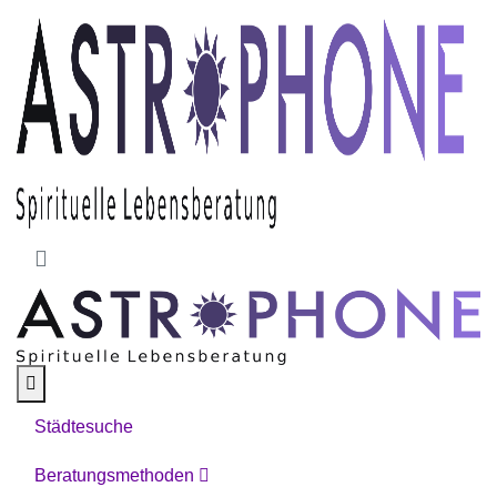
Skip to main content
Städtesuche
Beratungsmethoden